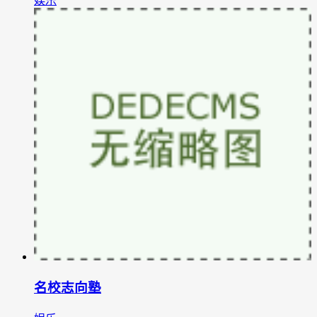
娱乐
名校志向塾