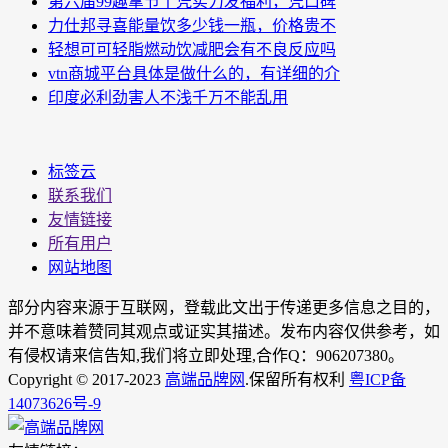
第六届99趣拿节丨凭实力发福利，凭口碑
力仕邦寻喜能量饮多少钱一瓶，价格贵不
轻想可可轻脂燃动饮减肥会有不良反应吗
vtn商城平台具体是做什么的，有详细的介
印度必利劲害人不浅千万不能乱用
标签云
联系我们
友情链接
所有用户
网站地图
部分内容来源于互联网，登载此文出于传递更多信息之目的，
并不意味着赞同其观点或证实其描述。发布内容仅供参考，如
有侵权请来信告知,我们将立即处理,合作Q：906207380。
Copyright © 2017-2023
高端品牌网
.保留所有权利
粤ICP备
14073626号-9