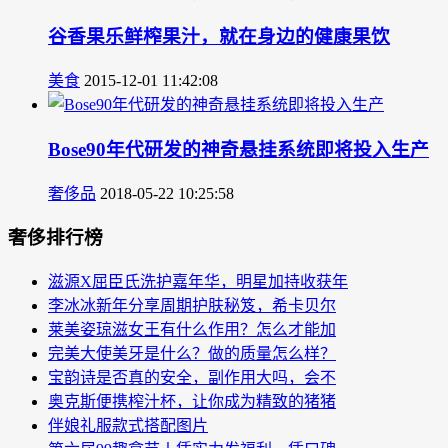
谷香果乐鲜榨果汁，就在身边的健康果饮
美食
2015-12-01 11:42:08
Bose90年代研发的神奇悬挂系统即将投入生产
奢侈品
2018-05-22 10:25:58
奢侈排行榜
滋源X屈臣氏洗护嘉年华，明星加持收获年
李冰冰新年分享周期护肤秘笈，希卡贝尔
莱美姿琼滋女王有什么作用？怎么才能加
完美大使美牙是什么？做的质量怎么样？
宝韵诗是否真的安全，副作用大吗，会不
奥克斯便携榨汁杯，让你成为精致的猪猪
伴娘礼服款式搭配图片