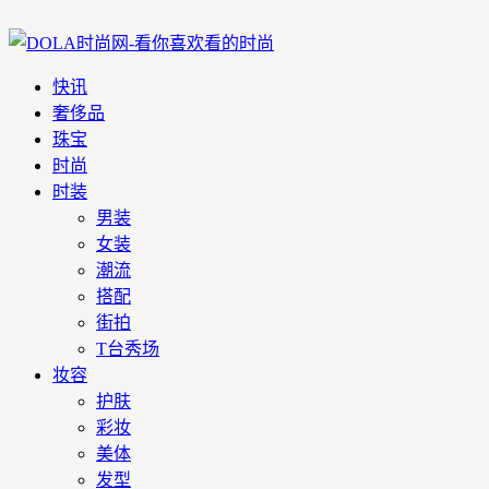
快讯
奢侈品
珠宝
时尚
时装
男装
女装
潮流
搭配
街拍
T台秀场
妆容
护肤
彩妆
美体
发型