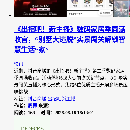
《出招吧！新主播》数码家居季圆满
收官，“别墅大逃脱”实景闯关解锁智
慧生活“家”
快讯
近期，抖音商城IP《出招吧！新主播》第二季数码家居
季圆满收官。活动落地618大促前夕关键节点，以别墅实
景闯关直播为核心形式，集结6位优质主播开展多场景趣
味挑战…
标签：
抖音商城
出招吧新主播
作者：
周霁
来源：
阅读：168
时间：2026-06-18 16:13:01