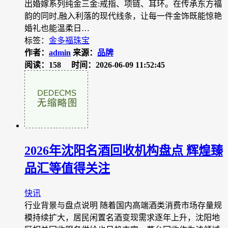
出婚嫁系列纯金三金:戒指、项链、耳环。在传承东方福
韵的同时,融入利落的现代线条，让每一件金饰既能惊艳
婚礼也能温柔日…
标签：
金多福珠宝
作者：
admin
来源：
品牌
阅读：158
时间：2026-06-09 11:52:45
2026年沈阳名酒回收机构盘点 辉煌臻
品汇等值得关注
快讯
行业背景与盘点说明 随着国内高端酒类消费市场存量规
模持续扩大，居民闲置名酒变现需求逐年上升，沈阳地