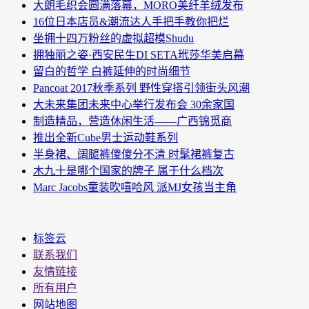
大朗毛织会圆满落幕，MORO美纤羊绒发布
16位日本店员&潮流达人手把手教你把烂
坐拥十四万粉丝的虚拟超模Shudu
拥独丽之姿·西安民生DI SETA玳莎华美启幕
留白的哲学 白裤延伸的时尚细节
Pancoat 2017秋季系列 野性穿搭引领街头风潮
大未来集团未来中心举行发布会 30余家国
制造精品，营造休闲生活——广西锦觅商
推出全新Cube男士运动鞋系列
半身裙、阔腿裤傻傻分不清 时髦裙裤复古
木九十是哪个国家的牌子 属于什么档次
Marc Jacobs童装吹嘻哈风 派MJ女孩当主角
标签云
联系我们
友情链接
所有用户
网站地图