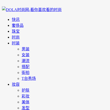
快讯
奢侈品
珠宝
时尚
时装
男装
女装
潮流
搭配
街拍
T台秀场
妆容
护肤
彩妆
美体
发型