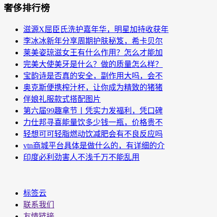
奢侈排行榜
滋源X屈臣氏洗护嘉年华，明星加持收获年
李冰冰新年分享周期护肤秘笈，希卡贝尔
莱美姿琼滋女王有什么作用？怎么才能加
完美大使美牙是什么？做的质量怎么样？
宝韵诗是否真的安全，副作用大吗，会不
奥克斯便携榨汁杯，让你成为精致的猪猪
伴娘礼服款式搭配图片
第六届99趣拿节丨凭实力发福利，凭口碑
力仕邦寻喜能量饮多少钱一瓶，价格贵不
轻想可可轻脂燃动饮减肥会有不良反应吗
vtn商城平台具体是做什么的，有详细的介
印度必利劲害人不浅千万不能乱用
标签云
联系我们
友情链接