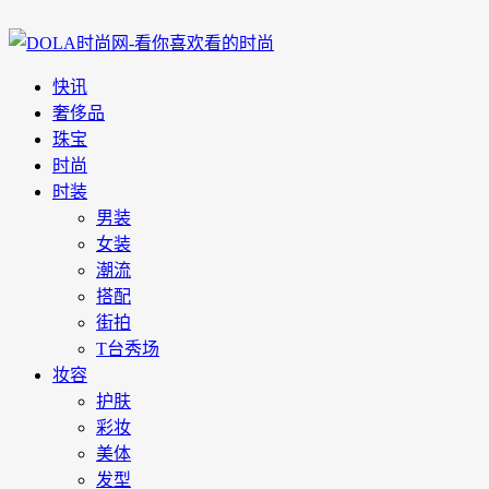
快讯
奢侈品
珠宝
时尚
时装
男装
女装
潮流
搭配
街拍
T台秀场
妆容
护肤
彩妆
美体
发型