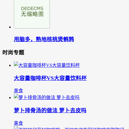
用脑多，熟地核桃煲鹌鹑
时尚专题
大容量咖啡杯VS大容量饮料杯
美食
萝卜排骨汤的做法 萝卜去皮吗
美食