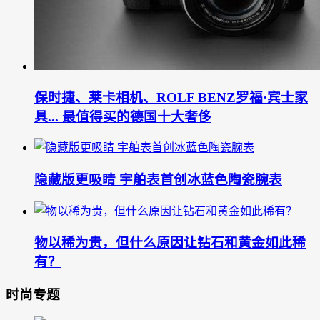
保时捷、莱卡相机、ROLF BENZ罗福·宾士家
具... 最值得买的德国十大奢侈
隐藏版更吸睛 宇舶表首创冰蓝色陶瓷腕表
物以稀为贵，但什么原因让钻石和黄金如此稀
有？
时尚专题