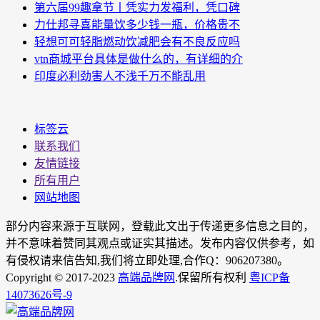
第六届99趣拿节丨凭实力发福利，凭口碑
力仕邦寻喜能量饮多少钱一瓶，价格贵不
轻想可可轻脂燃动饮减肥会有不良反应吗
vtn商城平台具体是做什么的，有详细的介
印度必利劲害人不浅千万不能乱用
标签云
联系我们
友情链接
所有用户
网站地图
部分内容来源于互联网，登载此文出于传递更多信息之目的，
并不意味着赞同其观点或证实其描述。发布内容仅供参考，如
有侵权请来信告知,我们将立即处理,合作Q：906207380。
Copyright © 2017-2023
高端品牌网
.保留所有权利
粤ICP备
14073626号-9