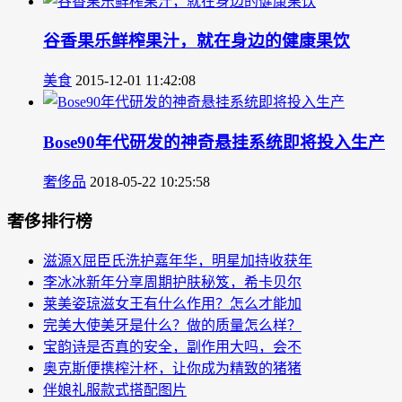
谷香果乐鲜榨果汁，就在身边的健康果饮
美食
2015-12-01 11:42:08
Bose90年代研发的神奇悬挂系统即将投入生产
奢侈品
2018-05-22 10:25:58
奢侈排行榜
滋源X屈臣氏洗护嘉年华，明星加持收获年
李冰冰新年分享周期护肤秘笈，希卡贝尔
莱美姿琼滋女王有什么作用？怎么才能加
完美大使美牙是什么？做的质量怎么样？
宝韵诗是否真的安全，副作用大吗，会不
奥克斯便携榨汁杯，让你成为精致的猪猪
伴娘礼服款式搭配图片