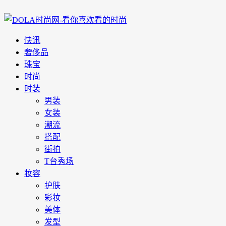
快讯
奢侈品
珠宝
时尚
时装
男装
女装
潮流
搭配
街拍
T台秀场
妆容
护肤
彩妆
美体
发型