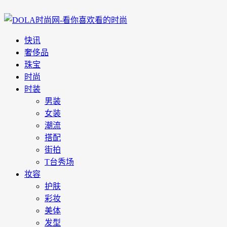
快讯
奢侈品
珠宝
时尚
时装
男装
女装
潮流
搭配
街拍
T台秀场
妆容
护肤
彩妆
美体
发型