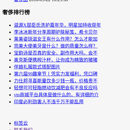
奢侈排行榜
滋源X屈臣氏洗护嘉年华，明星加持收获年
李冰冰新年分享周期护肤秘笈，希卡贝尔
莱美姿琼滋女王有什么作用？怎么才能加
完美大使美牙是什么？做的质量怎么样？
宝韵诗是否真的安全，副作用大吗，会不
奥克斯便携榨汁杯，让你成为精致的猪猪
伴娘礼服款式搭配图片
第六届99趣拿节丨凭实力发福利，凭口碑
力仕邦寻喜能量饮多少钱一瓶，价格贵不
轻想可可轻脂燃动饮减肥会有不良反应吗
vtn商城平台具体是做什么的，有详细的介
印度必利劲害人不浅千万不能乱用
标签云