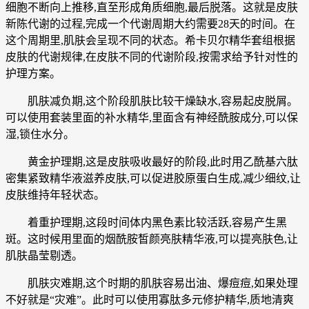
细胞不断向上推移,直至形成角质细胞,最后脱落。这就是皮肤
新陈代谢的过程,完成一个代谢周期大约需要28天的时间。在
这个周期里,肌肤会呈现不同的状态。希卡贝尔精华套组根据
皮肤的代谢规律,在皮肤不同的代谢阶段,按需求给予针对性的
护理方案。
肌肤减负期,这个阶段肌肤比较干燥缺水,容易起皮脱屑。
可以使用套装里面的补水精华,里面含有神经酰胺成分,可以保
湿,锁住水分。
黄金护理期,这是皮肤吸收最好的阶段,此时用乙酰基六肽
密集紧致精华液滋养皮肤,可以促进胶原蛋白生成,减少细纹,让
皮肤维持年轻状态。
着重护理期,这段时间体内黑色素比较活跃,容易产生黑
斑。这时候用里面的烟酰胺皙颜亮肤精华液,可以提亮肤色,让
肌肤晶莹剔透。
肌肤灾难期,这个时期的肌肤容易出油、爆痘痘,如果处理
不好就是“灾难”。此时可以使用寡肽多元修护精华,质地清爽