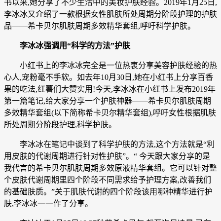
书以来,她分享了不少生活中的美妆护肤经验。2019年1月25日,
李冰冰又介绍了一款根据女性肌肤所处周期分阶段护理的护肤
品——希卡贝尔肌肤周期多效精华套组,呼吁科学护肤。
李冰冰强调用“科学的方法”护肤
小红书上的李冰冰完全是一位热衷分享美容护肤经验的热
心人,宠粉毫不手软。如去年10月30日,她在小红书上分享百香
果的吃法,红薯们大赞实用!今天,李冰冰在小红书上发布2019年
第一篇笔记,给大家分享一个护肤神器——希卡贝尔肌肤周期
多效精华套组(以下简称希卡贝尔精华套组),呼吁女性根据肌肤
所处周期分阶段护理,科学护肤。
李冰冰在笔记中谈到了科学护肤的方法,这个方法就是“利
用皮肤的代谢周期进行针对性护肤”。“ 今天跟大家分享的是
我代言的希卡贝尔肌肤周期多效原液精华套组。它可以针对整
个皮肤代谢周期里四个阶段不同需求给予护理方案,改善我们
的基础肤质。”关于肌肤代谢的四个阶段该用哪种精华进行护
肤,李冰冰一一作了分享。