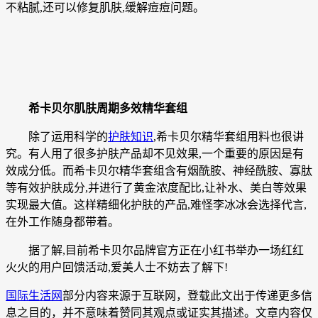
不粘腻,还可以修复肌肤,缓解痘痘问题。
希卡贝尔肌肤周期多效精华套组
除了运用科学的
护肤知识
,希卡贝尔精华套组用料也很讲
究。有人用了很多护肤产品却不见效果,一个重要的原因是有
效成分低。而希卡贝尔精华套组含有烟酰胺、神经酰胺、寡肽
等有效护肤成分,并进行了黄金浓度配比,让补水、美白等效果
实现最大值。这样精细化护肤的产品,难怪李冰冰会选择代言,
在外工作随身都带着。
据了解,目前希卡贝尔品牌官方正在小红书举办一场红红
火火的用户回馈活动,爱美人士不妨去了解下!
国际生活网
部分内容来源于互联网，登载此文出于传递更多信
息之目的，并不意味着赞同其观点或证实其描述。文章内容仅