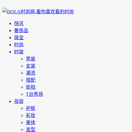
快讯
奢侈品
珠宝
时尚
时装
男装
女装
潮流
搭配
街拍
T台秀场
妆容
护肤
彩妆
美体
发型