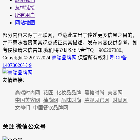
联系我们
友情链接
所有用户
网站地图
部分内容来源于互联网，登载此文出于传递更多信息之目的，
并不意味着赞同其观点或证实其描述。发布内容仅供参考，如
有侵权请来信告知,我们将立即处理,合作Q：906207380。
Copyright © 2017-2024
高端品牌网
.保留所有权利
粤ICP备
14073626号-9
友情链接：
高端时尚网
花匠
化妆品品牌
黑糖时尚
美容网
中国美容网
柚尚网
品味时尚
芋观园官网
时尚网
女神们
中国餐饮品牌网
关注 微信公众号