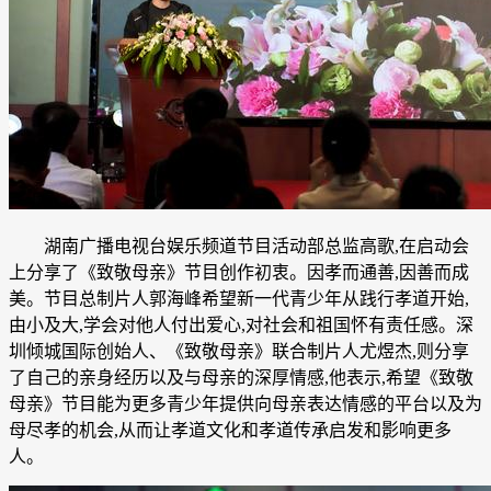
湖南广播电视台娱乐频道节目活动部总监高歌,在启动会
上分享了《致敬母亲》节目创作初衷。因孝而通善,因善而成
美。节目总制片人郭海峰希望新一代青少年从践行孝道开始,
由小及大,学会对他人付出爱心,对社会和祖国怀有责任感。深
圳倾城国际创始人、《致敬母亲》联合制片人尤煜杰,则分享
了自己的亲身经历以及与母亲的深厚情感,他表示,希望《致敬
母亲》节目能为更多青少年提供向母亲表达情感的平台以及为
母尽孝的机会,从而让孝道文化和孝道传承启发和影响更多
人。