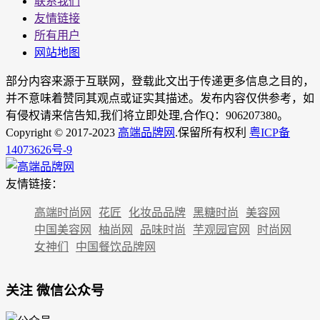
联系我们
友情链接
所有用户
网站地图
部分内容来源于互联网，登载此文出于传递更多信息之目的，
并不意味着赞同其观点或证实其描述。发布内容仅供参考，如
有侵权请来信告知,我们将立即处理,合作Q：906207380。
Copyright © 2017-2023
高端品牌网
.保留所有权利
粤ICP备
14073626号-9
友情链接：
高端时尚网
花匠
化妆品品牌
黑糖时尚
美容网
中国美容网
柚尚网
品味时尚
芋观园官网
时尚网
女神们
中国餐饮品牌网
关注 微信公众号