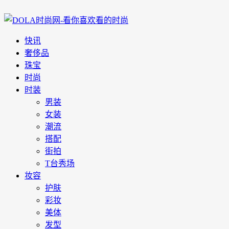
快讯
奢侈品
珠宝
时尚
时装
男装
女装
潮流
搭配
街拍
T台秀场
妆容
护肤
彩妆
美体
发型