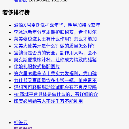
奢侈排行榜
滋源X屈臣氏洗护嘉年华，明星加持收获年
李冰冰新年分享周期护肤秘笈，希卡贝尔
莱美姿琼滋女王有什么作用？怎么才能加
完美大使美牙是什么？做的质量怎么样？
宝韵诗是否真的安全，副作用大吗，会不
奥克斯便携榨汁杯，让你成为精致的猪猪
伴娘礼服款式搭配图片
第六届99趣拿节丨凭实力发福利，凭口碑
力仕邦寻喜能量饮多少钱一瓶，价格贵不
轻想可可轻脂燃动饮减肥会有不良反应吗
vtn商城平台具体是做什么的，有详细的介
印度必利劲害人不浅千万不能乱用
标签云