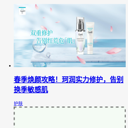
春季焕颜攻略！珂润实力修护，告别
换季敏感肌‌
护肤