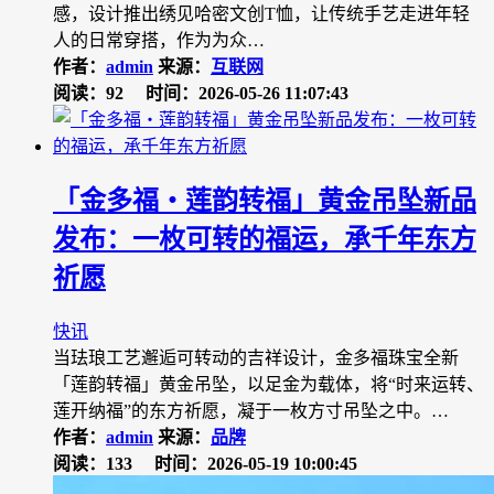
感，设计推出绣见哈密文创T恤，让传统手艺走进年轻
人的日常穿搭，作为为众…
作者：
admin
来源：
互联网
阅读：92
时间：2026-05-26 11:07:43
「金多福・莲韵转福」黄金吊坠新品
发布：一枚可转的福运，承千年东方
祈愿
快讯
当珐琅工艺邂逅可转动的吉祥设计，金多福珠宝全新
「莲韵转福」黄金吊坠，以足金为载体，将“时来运转、
莲开纳福”的东方祈愿，凝于一枚方寸吊坠之中。…
作者：
admin
来源：
品牌
阅读：133
时间：2026-05-19 10:00:45