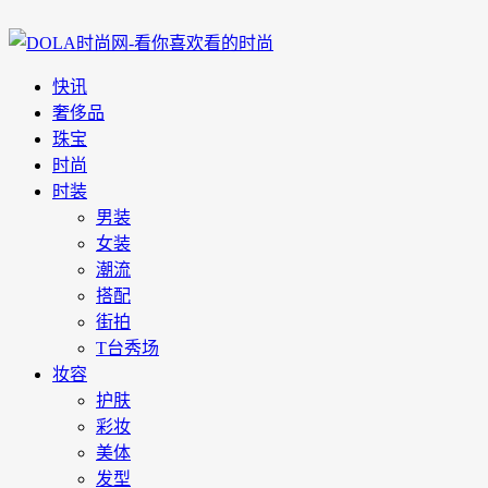
快讯
奢侈品
珠宝
时尚
时装
男装
女装
潮流
搭配
街拍
T台秀场
妆容
护肤
彩妆
美体
发型