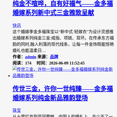
纯金不喧哗，自有好福气——金多福
婚嫁系列新中式三金雅致呈献
快讯
这个婚嫁季金多福珠宝以“新中式·轻嫁衣”为设计灵感推
出婚嫁系列纯金三金:戒指、项链、耳环。在传承东方福
韵的同时,融入利落的现代线条，让每一件金饰既能惊艳
婚礼也能温柔日…
作者：
admin
来源：
品牌
阅读：174
时间：2026-06-09 11:52:45
传世三金，许你一世纯臻——金多福
婚嫁系列纯金新品雅韵登场
珠宝
从十里红妆到凤冠霞帔，中国人的婚礼上，总少不了一