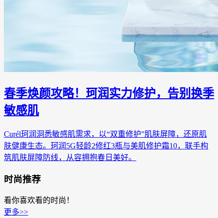
春季焕颜攻略！珂润实力修护，告别换季
敏感肌‌
Curél珂润洞悉敏感肌需求，以“双重修护”肌肤屏障，还原肌
肤健康生态。珂润5G轻龄2修红3瓶与美肌修护霜10，联手构
筑肌肤屏障防线，从容拥抱春日美好。
时尚推荐
看你喜欢看的时尚！
更多>>