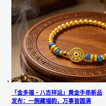
「金多福・八吉祥运」黄金手串新品
发布：一腕藏福韵，万事皆圆满