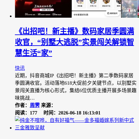
《出招吧！新主播》数码家居季圆满
收官，“别墅大逃脱”实景闯关解锁智
慧生活“家”
快讯
近期，抖音商城IP《出招吧！新主播》第二季数码家居
季圆满收官。活动落地618大促前夕关键节点，以别墅实
景闯关直播为核心形式，集结6位优质主播开展多场景趣
味挑战…
作者：
周霁
来源：
阅读：177
时间：2026-06-18 16:13:01